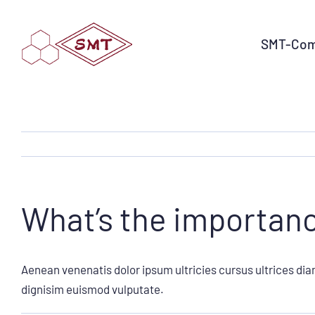
Zum
Inhalt
SMT-Com
springen
What’s the importanc
Aenean venenatis dolor ipsum ultricies cursus ultrices dia
dignisim euismod vulputate.