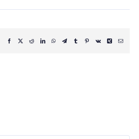
Facebook
X
Reddit
LinkedIn
WhatsApp
Telegram
Tumblr
Pinterest
Vk
Xing
E-
Mail